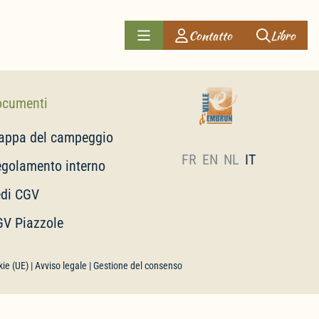
Contatto
Libro
ocumenti
appa del campeggio
FR
EN
NL
IT
golamento interno
edi CGV
V Piazzole
kie (UE)
|
Avviso legale
| Gestione del consenso