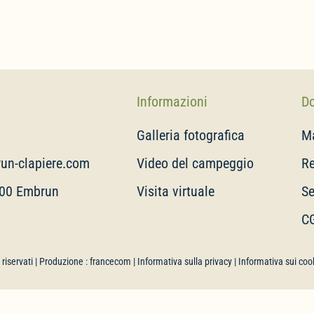
Informazioni
D
Galleria fotografica
M
un-clapiere.com
Video del campeggio
Re
200 Embrun
Visita virtuale
S
CG
tti riservati | Produzione :
francecom
|
Informativa sulla privacy
|
Informativa sui coo